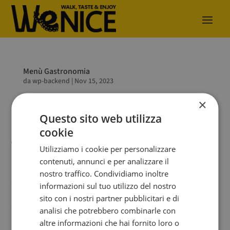
Menù Gastronomia
da
wp-backend
|
Nov 15, 2023
×
Menù...
Questo sito web utilizza
cookie
Utilizziamo i cookie per personalizzare
contenuti, annunci e per analizzare il
nostro traffico. Condividiamo inoltre
WEnice - Walk, taste & enjoy | Calle de le Beccarie o
informazioni sul tuo utilizzo del nostro
Panateria 319 – 30125 Venezia VE | 30125 Venezia
sito con i nostri partner pubblicitari e di
Tel.
+39 348 346 5373
|
analisi che potrebbero combinarle con
Email:
wenice@wenice.it
| P.iva 04470140270
altre informazioni che hai fornito loro o