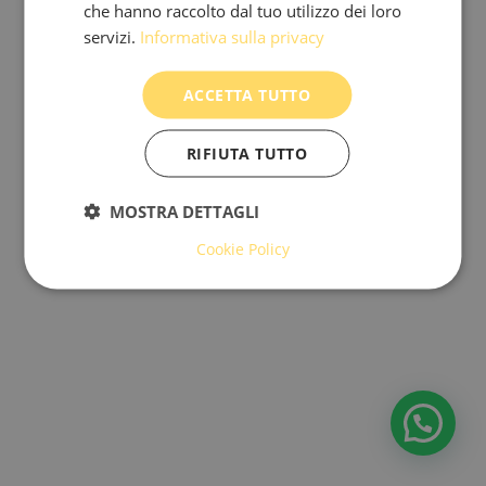
Privacy Policy
|
Cookie Policy
|
Mappa del sito
che hanno raccolto dal tuo utilizzo dei loro
servizi.
Informativa sulla privacy
ACCETTA TUTTO
RIFIUTA TUTTO
MOSTRA DETTAGLI
Cookie Policy